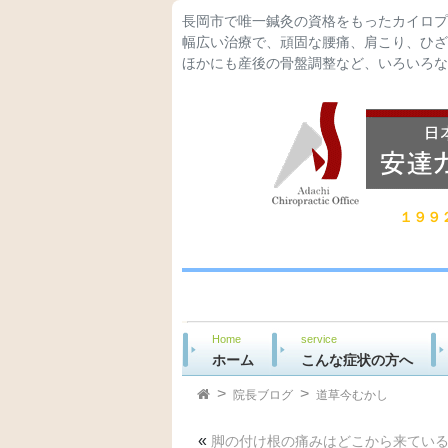
長岡市で唯一鍼灸の資格をもったカイロプ
幅広い治療で、頑固な腰痛、肩こり、ひざ
ほかにも産後の骨盤調整など、いろいろな
１９９
Home
service
ホーム
こんな症状の方へ
院長ブログ
道草今むかし
«
脚の付け根の痛みはどこから来ている