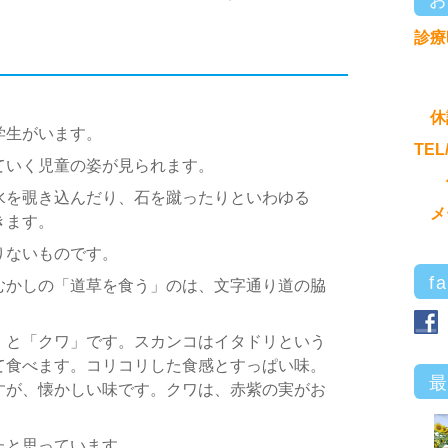
診療
休
学生がいます。
TEL
ていく児童の姿が見られます。
水を覗き込んだり、石を蹴ったりといわゆる
メ
きます。
りないものです。
f
むかしの「道草を食う」のは、文字通り道の脇
」と「クワ」です。スカンコはイタドリという
て食べます。コリコリした食感とすっぱい味。
すが、懐かしい味です。クワは、赤紫の実がお
たと思っています。