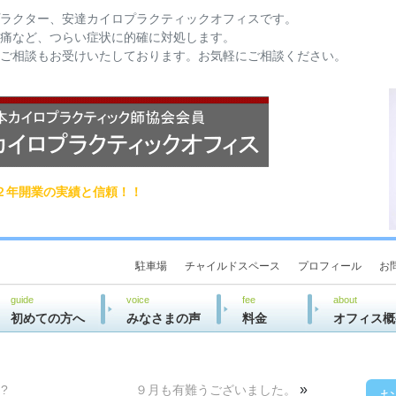
ラクター、安達カイロプラクティックオフィスです。
痛など、つらい症状に的確に対処します。
ご相談もお受けいたしております。お気軽にご相談ください。
２年開業の実績と信頼！！
駐車場
チャイルドスペース
プロフィール
お
guide
voice
fee
about
初めての方へ
みなさまの声
料金
オフィス概
»
?
９月も有難うございました。