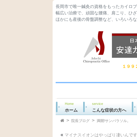
長岡市で唯一鍼灸の資格をもったカイロプ
幅広い治療で、頑固な腰痛、肩こり、ひざ
ほかにも産後の骨盤調整など、いろいろな
１９９
Home
service
ホーム
こんな症状の方へ
院長ブログ
満開!サンパラソル。
«
マイナスイオンはやっぱり凄いんです!