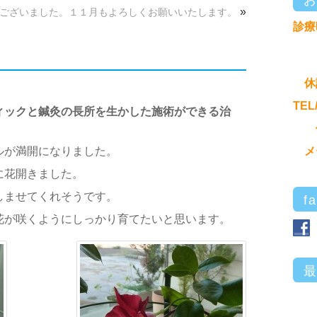
»
ございました。１１月もよろしくお願いいたします。
診療
休
TEL
ィックと鍼灸の長所を生かした施術ができる治
ルが満開になりました。
メ
に花開きました。
しませてくれそうです。
f
花が咲くようにしっかり育てたいと思います。