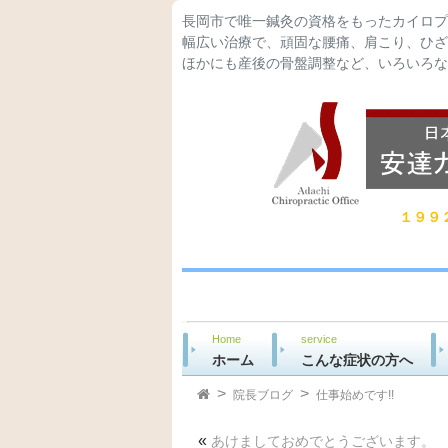
長岡市で唯一鍼灸の資格をもったカイロプ
幅広い治療で、頑固な腰痛、肩こり、ひざ
ほかにも産後の骨盤調整など、いろいろな
１９９
Home
service
ホーム
こんな症状の方へ
院長ブログ
仕事始めです!!
«
あけましておめでとうございます。