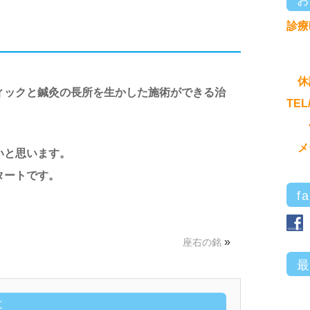
診療
休
ィックと鍼灸の長所を生かした施術ができる治
TEL
メ
いと思います。
タートです。
f
»
。
座右の銘
事