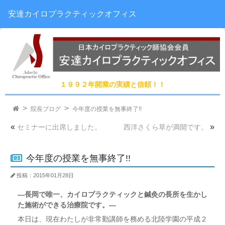
安達カイロプラクティックオフィス
１９９２年開業の実績と信頼！！
院長ブログ
今年度の授業を無事終了!!
«
»
セミナーに出席しました。
西洋さくら草が満開です。
今年度の授業を無事終了!!
投稿：2015年01月28日
―長岡で唯一、カイロプラクティックと鍼灸の長所を生かし
た施術ができる治療院です。―
本日は、現在わたしが非常勤講師を務める北陸学園の平成２