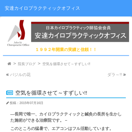
安達カイロプラクティックオフィス
１９９２年開業の実績と信頼！！
院長ブログ
空気を循環させて～すずしい!!
«
»
バジルの花
ダラ～!!
空気を循環させて～すずしい!!
投稿：2015年07月16日
―長岡で唯一、カイロプラクティックと鍼灸の長所を生かし
た施術ができる治療院です。－
このところの猛暑で、エアコンはフル活動しています。