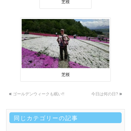
芝桜
芝桜
«
»
ゴールデンウィークも眠い!!
今日は何の日?
同じカテゴリーの記事