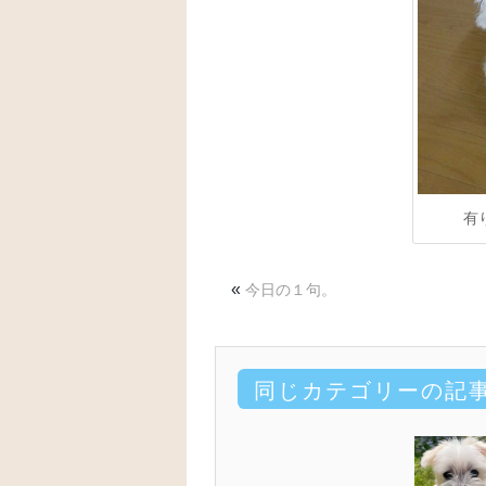
有
«
今日の１句。
同じカテゴリーの記