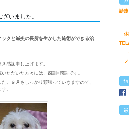
診療
ございました。
休
ィックと鍼灸の長所を生かした施術ができる治
TEL
メ
頂き感謝申し上げます。
院いただいた方々には、感謝×感謝です。
f
した。９月もしっかり頑張っていきますので、
ます。