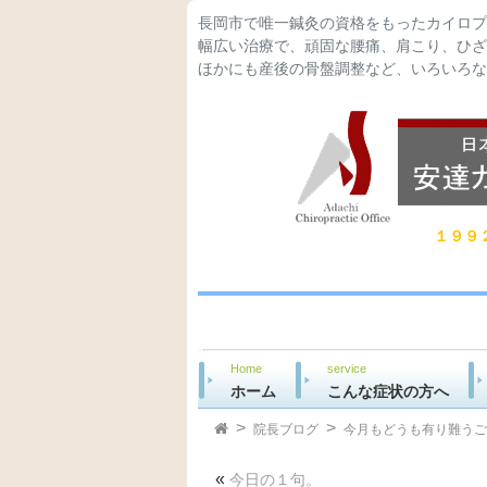
長岡市で唯一鍼灸の資格をもったカイロプ
幅広い治療で、頑固な腰痛、肩こり、ひざ
ほかにも産後の骨盤調整など、いろいろな
１９９
Home
service
ホーム
こんな症状の方へ
院長ブログ
今月もどうも有り難うご
«
今日の１句。