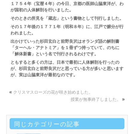
１７５４年（宝暦４年）の今日、京都の医師山脇東洋が、わ
が国初の人体解剖を行いました。
そのときの所見を「蔵志」という書物として刊行しました。
その１７年後の１７７１年（明和８年）に、江戸で腑分が行
われました。
出かけていった杉田玄白と前野良沢はオランダ語の解剖書
「ターヘル・アナトミア」を１冊ずつ持っていて、のちに
「解体新書」という名で刊行されるわけです。
ともすると多くの方は、日本で最初に人体解剖を行ったの
が、杉田玄白と
前野良沢だと思っている方が多いと思います
が、実は
山脇東洋が最初なのです。
«
クリスマスローズの花が咲き始めました。
»
授業が無事終了しました。
同じカテゴリーの記事