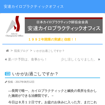
安達カイロプラクティックオフィス
１９９２年開業の実績と信頼！！
院長ブログ
いかがお過ごしですか？
«
»
夏バテ予防は、食事から！
少し涼しくなりました。
いかがお過ごしですか？
投稿：2017年08月12日
―長岡で唯一、カイロプラクティックと鍼灸の長所を生かし
た施術ができる治療院です。－
今日は８月１２日です。お盆のお休みに入った方、まだこれ