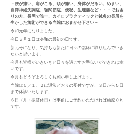
－腰が痛い、肩がこる、頭が痛い、身体がだるい、めまい、
自律神経失調症、顎関節症、便秘、生理痛など・・・でお困
りの方、長岡で唯一、カイロプラクティックと鍼灸の長所を
生かした施術ができる当院におまかせ下さい－
令和元年になりました。
今日５月１日は令和の最初の日です。
新元号になり、気持ちも新たに日々の臨床に取り組んでいき
たいと思います。
今月も皆様がいきいきと日々を過ごすお手伝いができれば幸
いです。
今月もどうぞよろしくお願い申し上げます。
当院は５／１、２は通常どおりの受付ですが、３日から５日
まで休診いたします。
６日（月・振替休日）は事前にご予約いただければ施療ＯＫ
です。