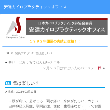
安達カイロプラクティックオフィス
１９９２年開業の実績と信頼！！
院長ブログ
雪は楽しい？
«
寒い日はおうちでねんねbyチロル
»
２月２６日はすごい人のバースデー
雪は楽しい？
投稿：2021年02月17日
－腰が痛い、肩がこる、頭が痛い、身体がだるい、めまい、
自律神経失調症、顎関節症、便秘、生理痛など・・・でお困