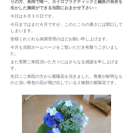
りの方、長岡で唯一、カイロプラクティックと鍼灸の長所を
生かした施術ができる当院におまかせ下さい－
今日は６月３０日です。
今日まではまだ６月ですが、このところの暑さには閉口して
しまいます。
皆様くれぐれも体調管理のほどお願い申し上げます。
今月も当院ホームページをご覧いただき有難うございまし
た。
また実際ご来院頂いた方々にはさらなる感謝を申し上げま
す。
先日ごご来院の方から紫陽花を頂きました。青紫が鮮明なも
のと淡い青色の花が飛び出している２種類の紫陽花です。