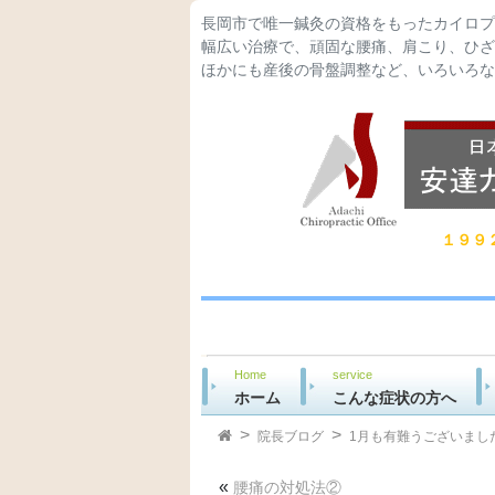
長岡市で唯一鍼灸の資格をもったカイロプ
幅広い治療で、頑固な腰痛、肩こり、ひざ
ほかにも産後の骨盤調整など、いろいろな
１９９
Home
service
ホーム
こんな症状の方へ
院長ブログ
1月も有難うございまし
«
腰痛の対処法②