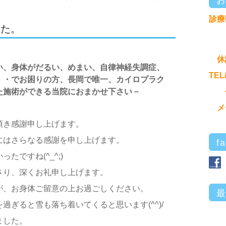
診療
した。
休
い、身体がだるい、めまい、自律神経失調症、
TEL
・・でお困りの方、長岡で唯一、カイロプラク
た施術ができる当院におまかせ下さい－
メ
頂き感謝申し上げます。
にはさらなる感謝を申し上げます。
f
たですね(^_^;)
さり、深くお礼申し上げます。
が、お身体ご留意の上お過ごしください。
過ぎると雪も落ち着いてくると思います(^^)/
ました。