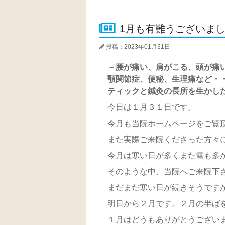
1月も有難うございま
投稿：2023年01月31日
－腰が痛い、肩がこる、頭が痛
顎関節症、便秘、生理痛など・
ティックと鍼灸の長所を生かし
今日は１月３１日です。
今月も当院ホームページをご覧
また実際ご来院くださった方々
今月は寒い日が多くまた雪も多かっ
そのような中、当院へご来院下
まだまだ寒い日が続きそうです
明日から２月です。２月の半ばを
１月はどうもありがとうござい