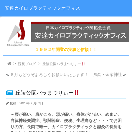
安達カイロプラクティックオフィス
１９９２年開業の実績と信頼！！
院長ブログ
丘陵公園バラまつりぃー
«
»
６月もどうぞよろしくお願いいたします！
風鈴・金峯神社
丘陵公園バラまつりぃー
投稿：2023年06月02日
－腰が痛い、肩がこる、頭が痛い、身体がだるい、めまい、
自律神経失調症、顎関節症、便秘、生理痛など・・・でお困
りの方、長岡で唯一、カイロプラクティックと鍼灸の長所を