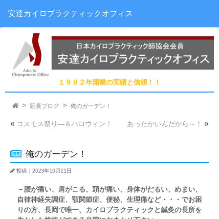
安達カイロプラクティックオフィス
１９９２年開業の実績と信頼！！
院長ブログ
俺のガーデン！
«
»
コスモス祭り―＆ハロウィン！
あったかいんだから～！
俺のガーデン！
投稿：2023年10月21日
－腰が痛い、肩がこる、頭が痛い、身体がだるい、めまい、
自律神経失調症、顎関節症、便秘、生理痛など・・・でお困
りの方、長岡で唯一、カイロプラクティックと鍼灸の長所を