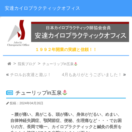
安達カイロプラクティックオフィス
１９９２年開業の実績と信頼！！
院長ブログ
チューリップin五泉
«
»
チロルお友達と遊ぶ！
4月もありがとうございました！
チューリップin五泉
投稿：2024年04月26日
－腰が痛い、肩がこる、頭が痛い、身体がだるい、めまい、
自律神経失調症、顎関節症、便秘、生理痛など・・・でお困
りの方、長岡で唯一、カイロプラクティックと鍼灸の長所を