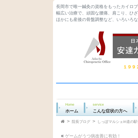
長岡市で唯一鍼灸の資格をもったカイロプ
幅広い治療で、頑固な腰痛、肩こり、ひざ
ほかにも産後の骨盤調整など、いろいろな
１９９
Home
service
ホーム
こんな症状の方へ
院長ブログ
しっぽマルシェin道の
«
ゲームがうつ病改善に有効！