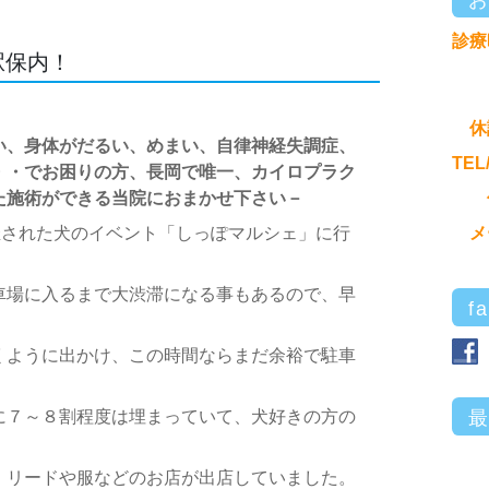
診療
駅保内！
休
い、身体がだるい、めまい、自律神経失調症、
TEL
・・でお困りの方、長岡で唯一、カイロプラク
た施術ができる当院におまかせ下さい－
催された犬のイベント「しっぽマルシェ」に行
メ
車場に入るまで大渋滞になる事もあるので、早
f
くように出かけ、この時間ならまだ余裕で駐車
に７～８割程度は埋まっていて、犬好きの方の
、リードや服などのお店が出店していました。