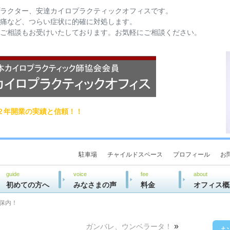
ラクター、安達カイロプラクティックオフィスです。
痛など、つらい症状に的確に対処します。
ご相談もお受けいたしております。お気軽にご相談ください。
２年開業の実績と信頼！！
駐車場
チャイルドスペース
プロフィール
お
guide
voice
fee
about
初めての方へ
みなさまの声
料金
オフィス概
駅保内！
»
ガンバレ、ウンベラータ！