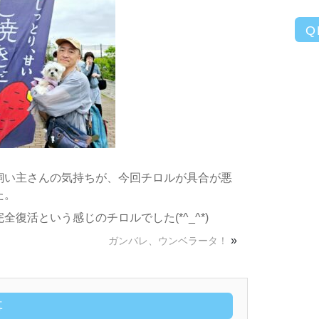
Q
飼い主さんの気持ちが、今回チロルが具合が悪
た。
復活という感じのチロルでした(*^_^*)
»
ガンバレ、ウンベラータ！
事