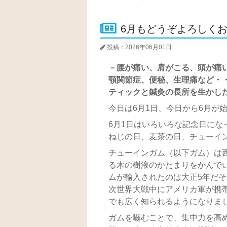
6月もどうぞよろしく
投稿：2026年06月01日
－腰が痛い、肩がこる、頭が痛
顎関節症、便秘、生理痛など・
ティックと鍼灸の長所を生かし
今日は6月1日、今日から6月が始まり
6月1日はいろいろな記念日にな
ねじの日、麦茶の日、チューイ
チューインガム（以下ガム）は西
る木の樹液のかたまりをかんで
ムが輸入されたのは大正5年だ
次世界大戦中にアメリカ軍が携
でも広く知られるようになりま
ガムを嚙むことで、集中力を高