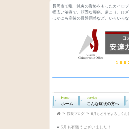
長岡市で唯一鍼灸の資格をもったカイロプ
幅広い治療で、頑固な腰痛、肩こり、ひざ
ほかにも産後の骨盤調整など、いろいろな
１９９
Home
service
ホーム
こんな症状の方へ
院長ブログ
6月もどうぞよろしくお
«
5月も有難うございました！