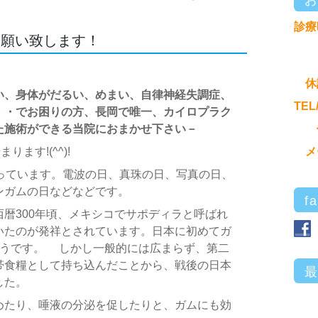
診療
お願い致します！
休
い、身体がだるい、めまい、自律神経失調症、
TEL
・・でお困りの方、長岡で唯一、カイロプラク
た施術ができる当院におまかせ下さい－
ます!(^^)!
メ
っています。電波の日、真珠の日、写真の日、
ンガムの日などなどです。
f
暦300年頃、メキシコでサポディラと呼ばれ
いたのが発祥とされています。日本に初めてガ
そうです。 しかし一般的には広まらず、第二
帯食糧として持ち込んだことから、戦後の日本
した。
めたり、唾液の分泌を促したりと、ガムにも効