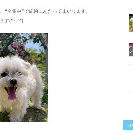
、❝全集中❞で施術にあたってまいります。
*^_^*)
R