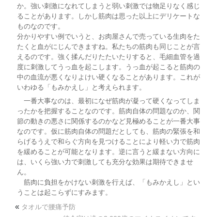
か。強い刺激になれてしまうと弱い刺激では物足りなく感じ
ることがあります。しかし筋肉は思った以上にデリケートな
ものなのです。
分かりやすい例でいうと、お肉屋さんで売っている生肉をた
たくと血がにじんできますね。私たちの筋肉も同じことが言
えるのです。強く揉んだりたたいたりすると、毛細血管を過
度に刺激してうっ血を起こします。うっ血が起こると筋肉の
中の血流が悪くなりよけい硬くなることがあります。これが
いわゆる「もみかえし」と考えられます。
一番大事なのは、最初になぜ筋肉が凝って硬くなってしま
ったかを把握することなのです。筋肉自体の問題なのか、関
節の動きの悪さに関係するのかなど見極めることが一番大事
なのです。仮に筋肉自体の問題だとしても、筋肉の緊張を和
らげるうえで和らぐ方向を見つけることにより軽い力で筋肉
を緩めることが可能となります。逆に言うと緩まない方向に
は、いくら強い力で刺激しても充分な効果は期待できませ
ん。
筋肉に負担をかけない刺激を行えば、「もみかえし」とい
うことは起こらずにすみます。
«
タオルで腰痛予防