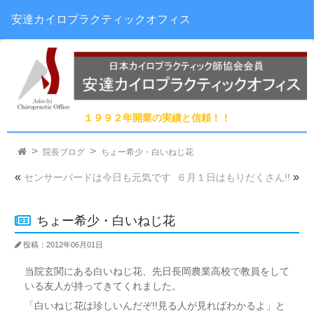
安達カイロプラクティックオフィス
１９９２年開業の実績と信頼！！
院長ブログ
ちょー希少・白いねじ花
«
»
センサーバードは今日も元気です
６月１日はもりだくさん!!
ちょー希少・白いねじ花
投稿：2012年06月01日
当院玄関にある白いねじ花、先日長岡農業高校で教員をして
いる友人が持ってきてくれました。
「白いねじ花は珍しいんだぞ!!見る人が見ればわかるよ」と