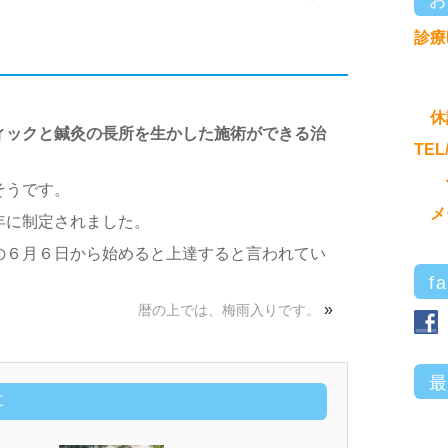
診療
休
ィックと鍼灸の長所を生かした施術ができる治
TEL
そうです。
メ
年に制定されました。
の６月６日から始めると上達すると言われてい
f
»
暦の上では、梅雨入りです。
事