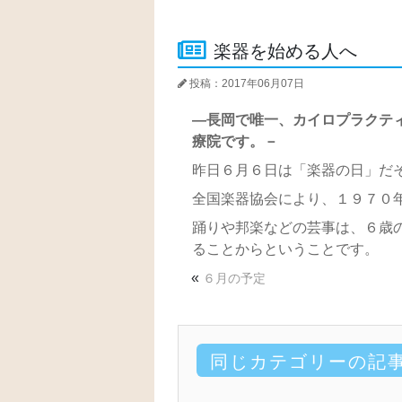
楽器を始める人へ
投稿：2017年06月07日
―長岡で唯一、カイロプラクテ
療院です。－
昨日６月６日は「楽器の日」だ
全国楽器協会により、１９７０
踊りや邦楽などの芸事は、６歳
ることからということです。
«
６月の予定
同じカテゴリーの記