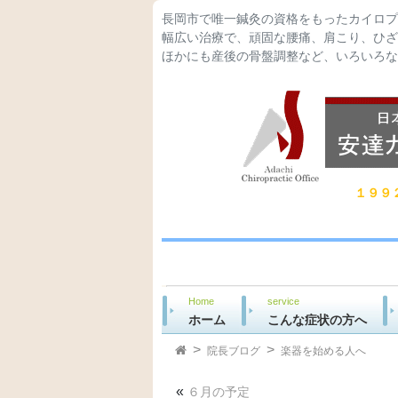
長岡市で唯一鍼灸の資格をもったカイロプ
幅広い治療で、頑固な腰痛、肩こり、ひざ
ほかにも産後の骨盤調整など、いろいろな
１９９
Home
service
ホーム
こんな症状の方へ
院長ブログ
楽器を始める人へ
«
６月の予定