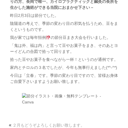
りの方、長岡で唯一、カイロプラクティックと鍼灸の長所を
生かした施術ができる当院におまかせ下さい－
昨日2月3日は節分でした。
陰陽道の考えで、季節の変わり目の邪気を払うため、豆をま
くというものです。
我が家では毎年恒例
の節分豆まき大会を行いました。
「鬼は外、福は内」と言って豆やお菓子をまき、そのあとヨ
ーイどんの合図で拾って回ります。
拾った豆やお菓子を食べながら一杯！というのが通例です。
家内とチロルの３名でしたが、今年も無事行えました(*^-^*)
今日は「立春」です。季節の変わり目ですので、皆様お身体
ご自愛下さいますようお願い致します。
«
２月もどうぞよろしくお願い致します。