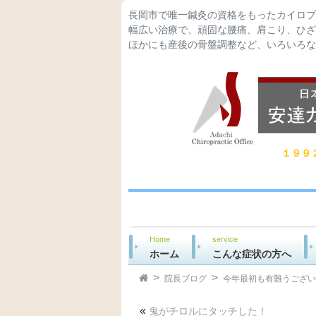
長岡市で唯一鍼灸の資格をもったカイロプ
幅広い治療で、頑固な腰痛、肩こり、ひざ
ほかにも産後の骨盤調整など、いろいろな
１９９
Home
service
ホーム
こんな症状の方へ
院長ブログ
今年最初も有難うござい
«
鬼がチロルにタッチした！